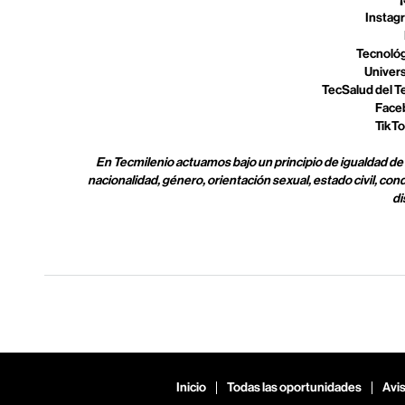
Instag
Tecnológ
Univers
TecSalud del T
Face
TikTo
En Tecmilenio actuamos bajo un principio de igualdad de
nacionalidad, género, orientación sexual, estado civil, condi
di
Inicio
Todas las oportunidades
Avis