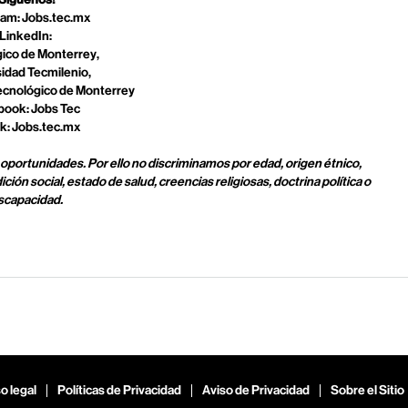
ram: Jobs.tec.mx
LinkedIn:
ico de Monterrey,
idad Tecmilenio,
ecnológico de Monterrey
book: Jobs Tec
k: Jobs.tec.mx
 oportunidades. Por ello no discriminamos por edad, origen étnico,
ción social, estado de salud, creencias religiosas, doctrina política o
scapacidad.
o legal
Políticas de Privacidad
Aviso de Privacidad
Sobre el Sitio