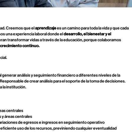
dad. Creemos que el
aprendizaje
es un camino para toda la vida y que cada
mos una experiencia laboral donde el
desarrollo, el bienestar y el
ran transformar vidas a través de la educación, porque colaboramos
crecimiento continuo.
ial.
al generar análisis y seguimiento financiero a diferentes niveles de la
Responsable de crear análisis para el soporte de la toma de decisiones.
la institución.
eas centrales
 y áreas centrales
variaciones de egresos e ingresos en seguimiento operativo
 eficiente uso de los recursos, previniendo cualquier eventualidad