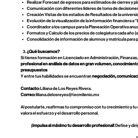
Realizar Forecast de egresos para estimados de cierres y p
Comunicación con diferentes lideres de toma de decisiones
Creación Vistas de los estados de Resultados de la universi
Evolución de la visualización de la información financiera a
Coordinador a los campus para la Planeación Operativa anua
Formatos y Calculo de los precios de colegiatura cada año (e
Consolidación de información de alumnos y matrícula para p
¿Qué buscamos?
Si tienes formación en Licenciado en Administración, Finanzas,
profesional en análisis de datos en gran volumen, conocimiento
presupuestos
Y entre tus habilidades se encuentran
negociación, comunicaci
Contacto:
Liliana de Los Reyes Rivera.
Correo:
liliana.delosreyes@tecmilenio.mx
Al postularte, reafirmas tu compromiso con tu crecimiento y tu
valora el esfuerzo y el desarrollo personal.
¡Impulsa al máximo tu desarrollo profesional!
Define y dir