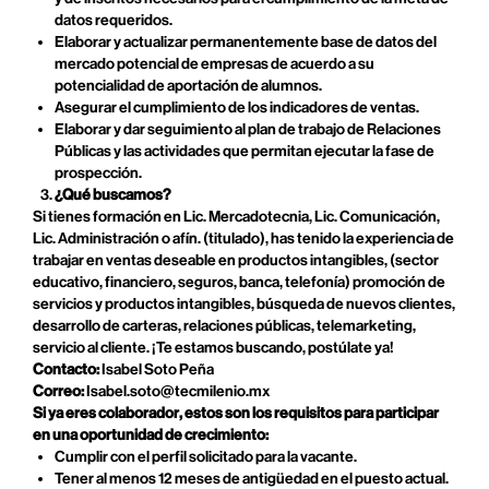
datos requeridos.
Elaborar y actualizar permanentemente base de datos del
mercado potencial de empresas de acuerdo a su
potencialidad de aportación de alumnos.
Asegurar el cumplimiento de los indicadores de ventas.
Elaborar y dar seguimiento al plan de trabajo de Relaciones
Públicas y las actividades que permitan ejecutar la fase de
prospección.
¿Qué buscamos?
Si tienes formación en Lic. Mercadotecnia, Lic. Comunicación,
Lic. Administración o afín. (titulado), has tenido la experiencia de
trabajar en ventas deseable en productos intangibles, (sector
educativo, financiero, seguros, banca, telefonía) promoción de
servicios y productos intangibles, búsqueda de nuevos clientes,
desarrollo de carteras, relaciones públicas, telemarketing,
servicio al cliente. ¡Te estamos buscando, postúlate ya!
Contacto:
Isabel Soto Peña
Correo:
Isabel.soto@tecmilenio.mx
Si ya eres colaborador, estos son los requisitos para participar
en una oportunidad de crecimiento:
Cumplir con el perfil solicitado para la vacante.
Tener al menos 12 meses de antigüedad en el puesto actual.