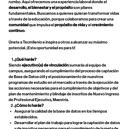
rumbo. Aquí ofrecemos una experiencia laboral donde el
desarrollo, el bienestar y el propósito
son pilares
fundamentales. Buscamos a quienes quieran transformar vidas
a través de la educación, porque colaboramos para crear una
comunidad
que impulsa el
propósito de vida
y el
crecimiento
continuo
.
Únete a Tecmilenio e inspira a otros a alcanzar su máximo
potencial. ¡Esta oportunidad es para ti!
¿Qué harás?
Siendo
ejecutivo(a) de vinculación
sumarás al equipo de
campus, asegurando el cumplimiento del proceso de captación
de Base de Datos útil y el posicionamiento de nuestros
programas de estudio en el mercado a través de la ejecución de
las acciones necesarias para el cumplimiento de objetivos y del
plan de mantenimiento y blindaje de inscritos de Nuevo Ingreso
de Profesional Ejecutiva, Maestría.
¿Cómo lo harás?
Asegurar la calidad de la base de datos en los tiempos
establecidos.
Desarrollar el plan de trabajo para lograr la captación de datos
y de inscritos necesarios para el cumplimiento de la meta de