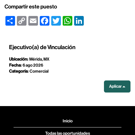
Compartir este puesto
Share
Copy
Email
Facebook
Twitter
WhatsApp
LinkedIn
Link
Ejecutivo(a) de Vinculación
Ubicación:
Mérida, MX
Fecha:
6 ago 2026
Categoría:
Comercial
Aplicar
Inicio
Todas las oportunidades