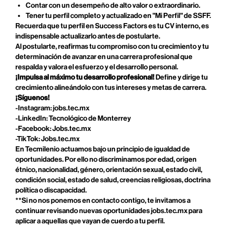
Contar con un desempeño de alto valor o extraordinario.
Tener tu perfil completo y actualizado en "Mi Perfil" de SSFF.
Recuerda que tu perfil en Success Factors es tu CV interno, es
indispensable actualizarlo antes de postularte.
Al postularte, reafirmas tu compromiso con tu crecimiento y tu
determinación de avanzar en una carrera profesional que
respalda y valora el esfuerzo y el desarrollo personal.
¡Impulsa al máximo tu desarrollo profesional!
Define y dirige tu
crecimiento alineándolo con tus intereses y metas de carrera.
¡Síguenos!
-Instagram: jobs.tec.mx
-LinkedIn: Tecnológico de Monterrey
-Facebook: Jobs.tec.mx
-TikTok: Jobs.tec.mx
En Tecmilenio actuamos bajo un principio de igualdad de
oportunidades. Por ello no discriminamos por edad, origen
étnico, nacionalidad, género, orientación sexual, estado civil,
condición social, estado de salud, creencias religiosas, doctrina
política o discapacidad.
**Si no nos ponemos en contacto contigo, te invitamos a
continuar revisando nuevas oportunidades jobs.tec.mx para
aplicar a aquellas que vayan de cuerdo a tu perfil.