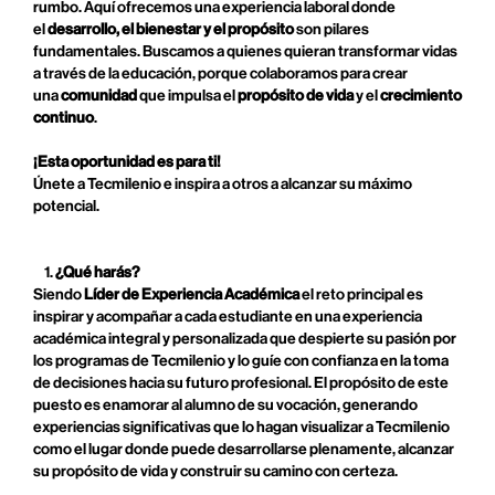
rumbo. Aquí ofrecemos una experiencia laboral donde
el
desarrollo, el bienestar y el propósito
son pilares
fundamentales. Buscamos a quienes quieran transformar vidas
a través de la educación, porque colaboramos para crear
una
comunidad
que impulsa el
propósito de vida
y el
crecimiento
continuo
.
¡Esta oportunidad es para ti!
Únete a Tecmilenio e inspira a otros a alcanzar su máximo
potencial.
¿Qué harás?
Siendo
Líder de Experiencia Académica
el reto principal es
inspirar y acompañar a cada estudiante en una experiencia
académica integral y personalizada que despierte su pasión por
los programas de Tecmilenio y lo guíe con confianza en la toma
de decisiones hacia su futuro profesional. El propósito de este
puesto es enamorar al alumno de su vocación, generando
experiencias significativas que lo hagan visualizar a Tecmilenio
como el lugar donde puede desarrollarse plenamente, alcanzar
su propósito de vida y construir su camino con certeza.