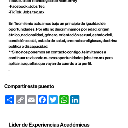
TecSalud del Tecnológico de Monterrey
-Facebook: Jobs Tec
-TikTok: Jobs.tec.mx
En Tecmilenio actuamos bajo un principio de igualdad de
oportunidades. Por ello no discriminamos por edad, origen
étnico, nacionalidad, género, orientación sexual, estado civil,
condición social, estado de salud, creencias religiosas, doctrina
política o discapacidad.
**Si no nos ponemos en contacto contigo, te invitamos a
continuar revisando nuevas oportunidades jobs.tec.mx para
aplicar a aquellas que vayan de cuerdo a tu perfil.
.
.
Compartir este puesto
Share
Copy
Email
Facebook
Twitter
WhatsApp
LinkedIn
Link
Líder de Experiencias Académicas