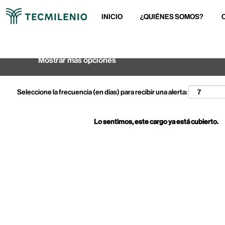
INICIO
¿QUIÉNES SOMOS?
Buscar por palabra clave
Mostrar más opciones
Seleccione la frecuencia (en días) para recibir una alerta:
Lo sentimos, este cargo ya está cubierto.