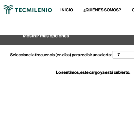
INICIO
¿QUIÉNES SOMOS?
Buscar por palabra clave
Mostrar más opciones
Seleccione la frecuencia (en días) para recibir una alerta:
Lo sentimos, este cargo ya está cubierto.