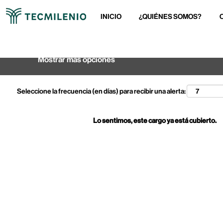
INICIO
¿QUIÉNES SOMOS?
Buscar por palabra clave
Mostrar más opciones
Seleccione la frecuencia (en días) para recibir una alerta:
Lo sentimos, este cargo ya está cubierto.