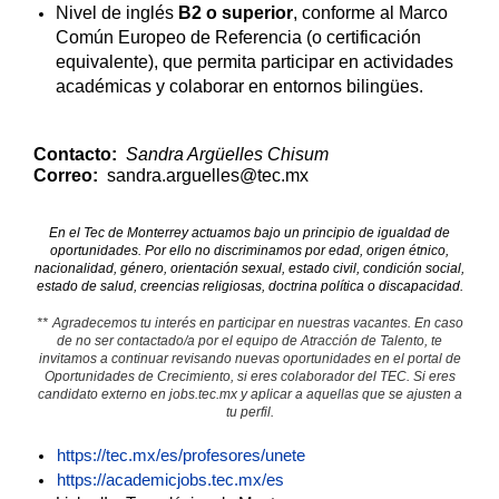
Nivel de inglés
B2 o superior
, conforme al Marco
Común Europeo de Referencia (o certificación
equivalente), que permita participar en actividades
académicas y colaborar en entornos bilingües.
Contacto:
Sandra Argüelles Chisum
Correo:
sandra.arguelles@tec.mx
En el Tec de Monterrey actuamos bajo un principio de igualdad de
oportunidades. Por ello no discriminamos por edad, origen étnico,
nacionalidad, género, orientación sexual, estado civil, condición social,
estado de salud, creencias religiosas, doctrina política o discapacidad.
**
Agradecemos tu interés en participar en nuestras vacantes. En caso
de no ser contactado/a por el equipo de Atracción de Talento, te
invitamos a continuar revisando nuevas oportunidades en el portal de
Oportunidades de Crecimiento, si eres colaborador del TEC. Si eres
candidato externo en jobs.tec.mx y aplicar a aquellas que se ajusten a
tu perfil.
https://tec.mx/es/profesores/unete
https://academicjobs.tec.mx/es