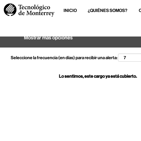
INICIO
¿QUIÉNES SOMOS?
Buscar por palabra clave
Mostrar más opciones
Seleccione la frecuencia (en días) para recibir una alerta:
Lo sentimos, este cargo ya está cubierto.