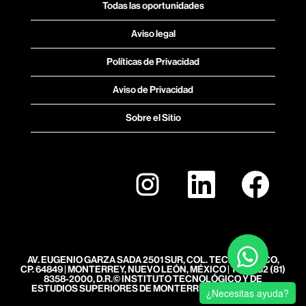
Todas las oportunidades
Aviso legal
Políticas de Privacidad
Aviso de Privacidad
Sobre el Sitio
S
S
S
e
e
e
a
a
a
b
b
b
r
r
r
e
e
e
e
e
e
n
n
n
u
u
u
n
n
n
AV. EUGENIO GARZA SADA 2501 SUR, COL. TECNOLÓGICO,
a
a
a
CP. 64849 | MONTERREY, NUEVO LEÓN, MÉXICO | TEL. +52 (81)
p
p
p
8358-2000, D.R.© INSTITUTO TECNOLÓGICO Y DE
e
e
e
ESTUDIOS SUPERIORES DE MONTERREY, MÉXICO, 2023
¿Necesitas ayuda?
s
s
s
t
t
t