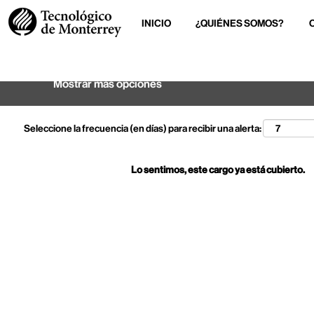
INICIO
¿QUIÉNES SOMOS?
Buscar por palabra clave
Mostrar más opciones
Seleccione la frecuencia (en días) para recibir una alerta:
Lo sentimos, este cargo ya está cubierto.