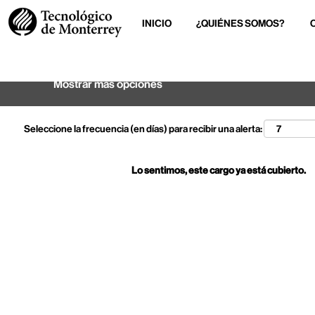
INICIO
¿QUIÉNES SOMOS?
Buscar por palabra clave
Mostrar más opciones
Seleccione la frecuencia (en días) para recibir una alerta:
Lo sentimos, este cargo ya está cubierto.