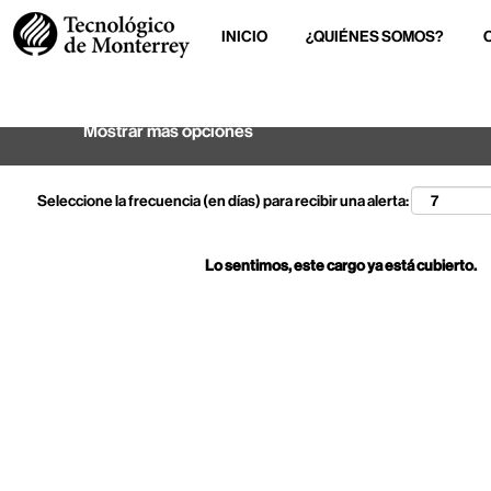
INICIO
¿QUIÉNES SOMOS?
Buscar por palabra clave
Mostrar más opciones
Seleccione la frecuencia (en días) para recibir una alerta:
Lo sentimos, este cargo ya está cubierto.