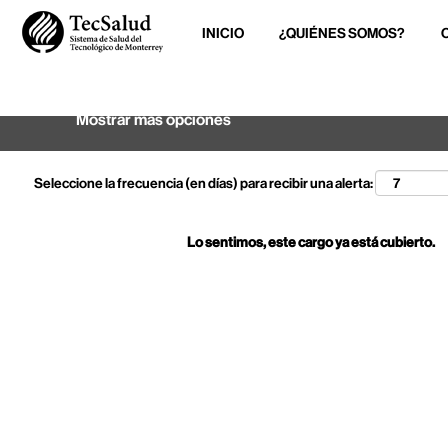
INICIO
¿QUIÉNES SOMOS?
Buscar por palabra clave
Mostrar más opciones
Seleccione la frecuencia (en días) para recibir una alerta:
Lo sentimos, este cargo ya está cubierto.