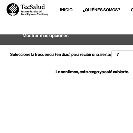
INICIO
¿QUIÉNES SOMOS?
Buscar por palabra clave
Mostrar más opciones
Seleccione la frecuencia (en días) para recibir una alerta:
Lo sentimos, este cargo ya está cubierto.