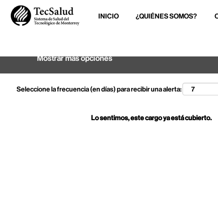
INICIO
¿QUIÉNES SOMOS?
Buscar por palabra clave
Mostrar más opciones
Seleccione la frecuencia (en días) para recibir una alerta:
Lo sentimos, este cargo ya está cubierto.